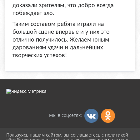
доказали зрителям, что добро всегда
побеждает зло.
Таким составом ребята играли на
большой сцене впервые и у них это
отлично получилось. Желаем юным
дарованиям удачи и дальнейших
творческих успехов!
Мы в соцсетях:
Пользуясь нашим сайтом, вы соглашаетесь с политикой
2026 г. dksambek.ru
обработки персональных данных а также с тем что наш