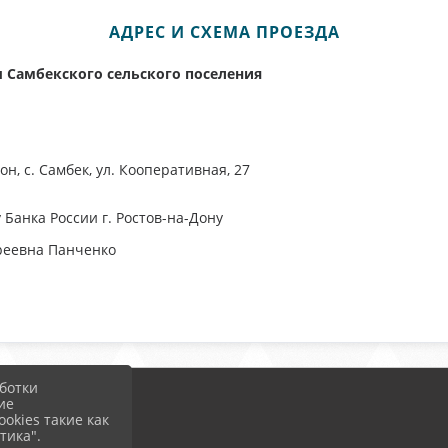
АДРЕС И СХЕМА ПРОЕЗДА
Самбекского сельского поселения
н, с. Самбек, ул. Кооперативная, 27
Банка России г. Ростов-на-Дону
реевна Панченко
ботки
ие
okies такие как
тика".