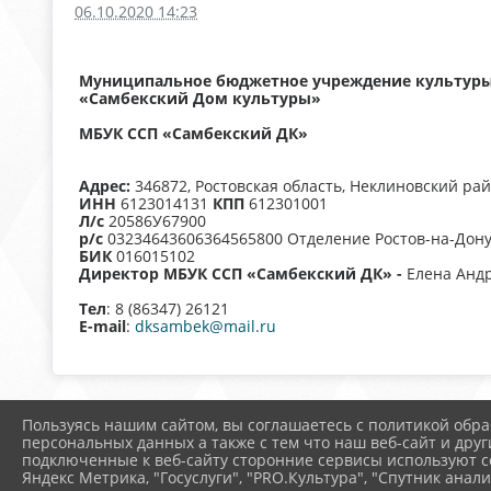
06.10.2020 14:23
Муниципальное бюджетное учреждение культуры 
«Самбекский Дом культуры»
МБУК ССП «Самбекский ДК»
Адрес:
346872, Ростовская область, Неклиновский райо
ИНН
6123014131
КПП
612301001
Л/с
20586У67900
р/с
03234643606364565800 Отделение Ростов-на-Дону 
БИК
016015102
Директор МБУК ССП «Самбекский ДК» -
Елена Анд
Тел
: 8 (86347) 26121
E-mail
:
dksambek@mail.ru
Пользуясь нашим сайтом, вы соглашаетесь с политикой обра
персональных данных а также с тем что наш веб-сайт и друг
подключенные к веб-сайту сторонние сервисы используют co
Яндекс Метрика, "Госуслуги", "PRO.Культура", "Спутник анали