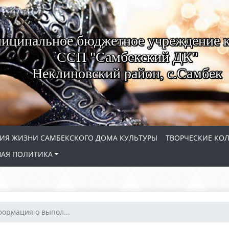
иципальное бюджетное учреждение 
ССП "Самбекский ДК"
Неклиновский район, с.Самбек
ИЯ ЖИЗНИ САМБЕКСКОГО ДОМА КУЛЬТУРЫ
ТВОРЧЕСКИЕ КО
АЯ ПОЛИТИКА
формация о выпол...