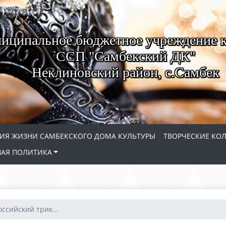
иципальное бюджетное учреждение 
ССП "Самбекский ДК"
Неклиновский район, с.Самбек
ИЯ ЖИЗНИ САМБЕКСКОГО ДОМА КУЛЬТУРЫ
ТВОРЧЕСКИЕ КО
АЯ ПОЛИТИКА
оссийский трик...