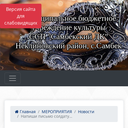
Версия сайта
для
Муниципальное бюджетное
слабовидящих
учреждение культуры
ССП "Самбекский ДК"
Неклиновский район, с.Самбек
Главная
МЕРОПРИЯТИЯ
Новости
Напиши письмо солдату…