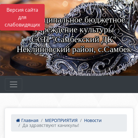
Версия сайта
для
Муниципальное бюджетное
слабовидящих
учреждение культуры
ССП "Самбекский ДК"
Неклиновский район, с.Самбек
Главная
МЕРОПРИЯТИЯ
Новости
Да здравствуют каникулы!