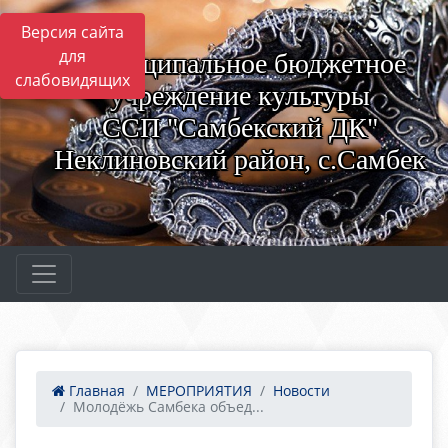
Версия сайта
для
Муниципальное бюджетное
слабовидящих
учреждение культуры
ССП "Самбекский ДК"
Неклиновский район, с.Самбек
Главная
МЕРОПРИЯТИЯ
Новости
Молодёжь Самбека объед...