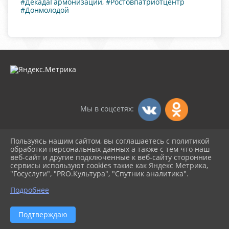
#ДекадаГармонизации
,
#Ростовпатриотцентр
#Донмолодой
Мы в соцсетях:
Пользуясь нашим сайтом, вы соглашаетесь с политикой
2026 г. dksambek.ru
обработки персональных данных а также с тем что наш
Вход
веб-сайт и другие подключенные к веб-сайту сторонние
Карта сайта
сервисы используют cookies такие как Яндекс Метрика,
Политика обработки персональных данных
"Госуслуги", "PRO.Культура", "Спутник аналитика".
Подробнее
Сделано на KubCMS
Разработка и поддержка
Подтверждаю