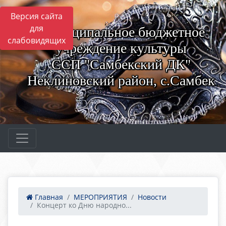
Версия сайта
для
Муниципальное бюджетное
слабовидящих
учреждение культуры
ССП "Самбекский ДК"
Неклиновский район, с.Самбек
Главная
МЕРОПРИЯТИЯ
Новости
Концерт ко Дню народно...