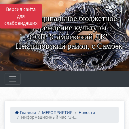
Версия сайта
для
Муниципальное бюджетное
слабовидящих
учреждение культуры
ССП "Самбекский ДК"
Неклиновский район, с.Самбек
Главная
МЕРОПРИЯТИЯ
Новости
Информационный час "Зн...