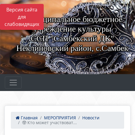
Версия сайта
для
Муниципальное бюджетное
слабовидящих
учреждение культуры
ССП "Самбекский ДК"
Неклиновский район, с.Самбек
Главная
МЕРОПРИЯТИЯ
Новости
🤓 Кто может участвоват...