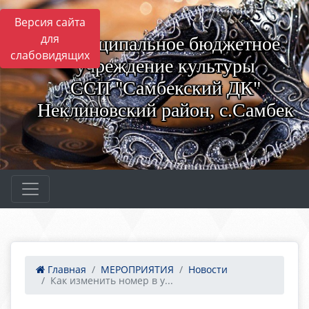
Версия сайта
для
Муниципальное бюджетное
слабовидящих
учреждение культуры
ССП "Самбекский ДК"
Неклиновский район, с.Самбек
Главная
МЕРОПРИЯТИЯ
Новости
Как изменить номер в у...