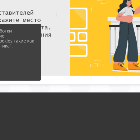
ботки
ие
okies такие как
тика".