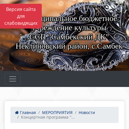
Версия сайта
для
Муниципальное бюджетное
слабовидящих
учреждение культуры
ССП "Самбекский ДК"
Неклиновский район, с.Самбек
Главная
МЕРОПРИЯТИЯ
Новости
Концертная программа "...