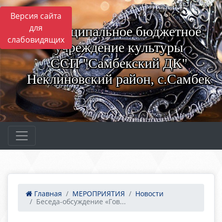
Версия сайта
для
Муниципальное бюджетное
слабовидящих
учреждение культуры
ССП "Самбекский ДК"
Неклиновский район, с.Самбек
Главная
МЕРОПРИЯТИЯ
Новости
Беседа-обсуждение «Гов...