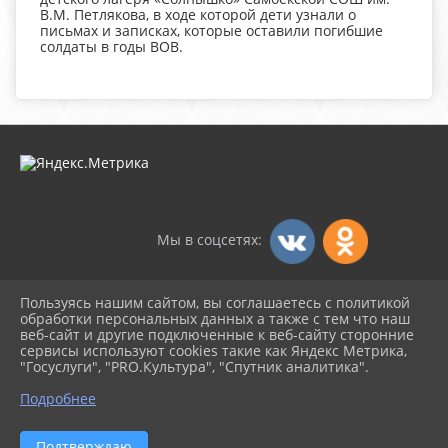
В.М. Петлякова, в ходе которой дети узнали о
письмах и записках, которые оставили погибшие
солдаты в годы ВОВ.
Мы в соцсетях:
Пользуясь нашим сайтом, вы соглашаетесь с политикой
2026 г. dksambek.ru
обработки персональных данных а также с тем что наш
Вход
веб-сайт и другие подключенные к веб-сайту сторонние
Карта сайта
сервисы используют cookies такие как Яндекс Метрика,
Политика обработки персональных данных
"Госуслуги", "PRO.Культура", "Спутник аналитика".
Подробнее
Сделано на KubCMS
Разработка и поддержка
Подтверждаю