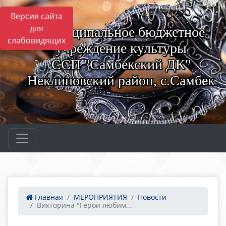
Версия сайта
для
Муниципальное бюджетное
слабовидящих
учреждение культуры
ССП "Самбекский ДК"
Неклиновский район, с.Самбек
Главная
МЕРОПРИЯТИЯ
Новости
Викторина "Герои любим...