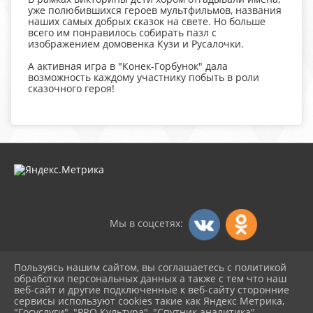
уже полюбившихся героев мультфильмов, названия
наших самых добрых сказок на свете. Но больше
всего им понравилось собирать пазл с
изображением домовенка Кузи и Русалочки.
А активная игра в "Конек-Горбунок" дала
возможность каждому участнику побыть в роли
сказочного героя!
Мы в соцсетях:
Пользуясь нашим сайтом, вы соглашаетесь с политикой
2026 г. dksambek.ru
обработки персональных данных а также с тем что наш
Вход
веб-сайт и другие подключенные к веб-сайту сторонние
Карта сайта
сервисы используют cookies такие как Яндекс Метрика,
Политика обработки персональных данных
"Госуслуги", "PRO.Культура", "Спутник аналитика".