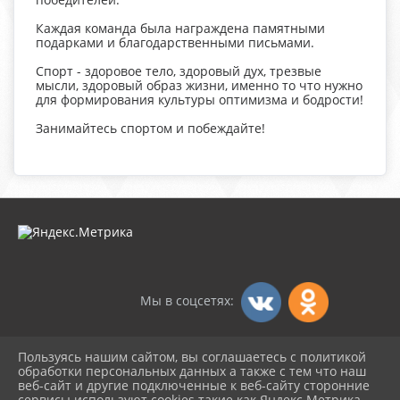
Каждая команда была награждена памятными
подарками и благодарственными письмами.
Спорт - здоровое тело, здоровый дух, трезвые
мысли, здоровый образ жизни, именно то что нужно
для формирования культуры оптимизма и бодрости!
Занимайтесь спортом и побеждайте!
Мы в соцсетях:
Пользуясь нашим сайтом, вы соглашаетесь с политикой
2026 г. dksambek.ru
обработки персональных данных а также с тем что наш
Вход
веб-сайт и другие подключенные к веб-сайту сторонние
Карта сайта
сервисы используют cookies такие как Яндекс Метрика,