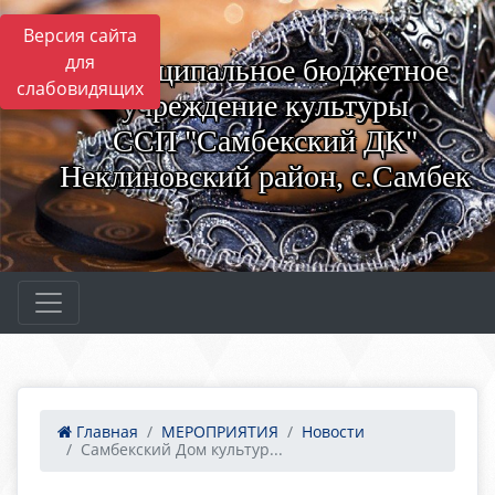
Версия сайта
для
Муниципальное бюджетное
слабовидящих
учреждение культуры
ССП "Самбекский ДК"
Неклиновский район, с.Самбек
Главная
МЕРОПРИЯТИЯ
Новости
Самбекский Дом культур...