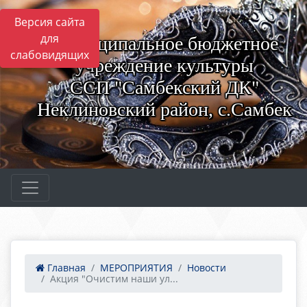
Версия сайта
для
Муниципальное бюджетное
слабовидящих
учреждение культуры
ССП "Самбекский ДК"
Неклиновский район, с.Самбек
Главная
МЕРОПРИЯТИЯ
Новости
Акция "Очистим наши ул...