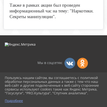
Также в рамках акции был проведен
информационный час на тему: "Наркотики.
Секреты манипуляции".
Мы в соцсетях:
Пользуясь нашим сайтом, вы соглашаетесь с политикой
2026 г. dksambek.ru
обработки персональных данных а также с тем что наш
Вход
веб-сайт и другие подключенные к веб-сайту сторонние
Карта сайта
сервисы используют cookies такие как Яндекс Метрика,
Политика обработки персональных данных
"Госуслуги", "PRO.Культура", "Спутник аналитика".
Подробнее
Сделано на KubCMS
Разработка и поддержка