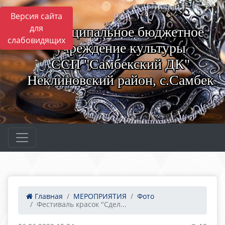
Версия сайта
для
Муниципальное бюджетное
слабовидящих
учреждение культуры
ССП "Самбекский ДК"
Неклиновский район, с.Самбек
Главная
МЕРОПРИЯТИЯ
Фото
Фестиваль красок "Сдел...